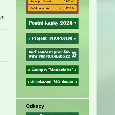
va
e
Odkazy