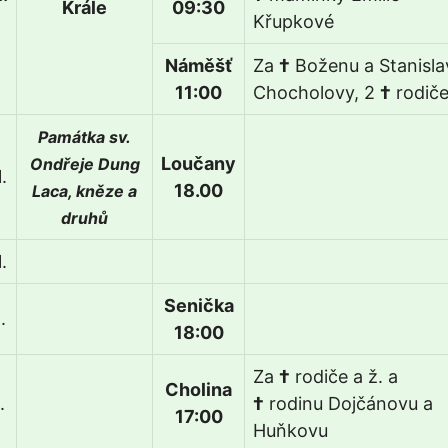
Krále
09:30
Křupkové
Náměšť
Za
†
Boženu a Stanisla
11:00
Chocholovy, 2
†
rodič
Památka sv.
Loučany
Ondřeje Dung
.
18.00
Laca, kněze a
druhů
.
Senička
.
18:00
Za
†
rodiče a ž. a
Cholina
.
†
rodinu Dojčánovu a
17:00
Huňkovu