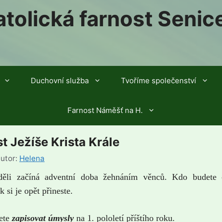
tolická farnost Senic
Duchovní služba
Tvoříme společenství
Farnost Náměšť na H.
t Ježíše Krista Krále
utor:
Helena
eděli začíná adventní doba žehnáním věnců. Kdo budete c
k si je opět přineste.
ete
zapisovat úmysly
na 1. pololetí příštího roku.