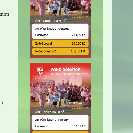
tním
vu