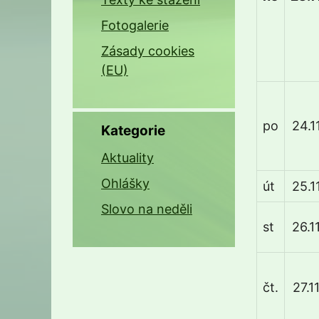
Fotogalerie
Zásady cookies
(EU)
po
24.11
Kategorie
Aktuality
Ohlášky
út
25.11
Slovo na neděli
st
26.11
čt.
27.11