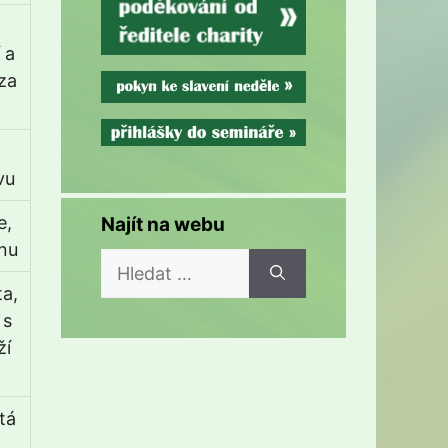
 a
za
vu
e,
Najít na webu
nu
Hledat:
a,
 s
ží
tá