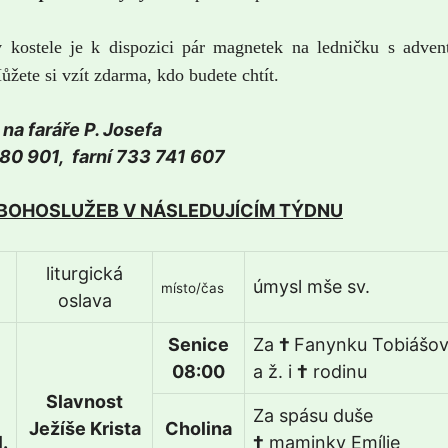
kostele je k dispozici pár magnetek na ledničku s adven
žete si vzít zdarma, kdo budete chtít.
na faráře P. Josefa
680 901, farní 733 741 607
 BOHOSLUŽEB V NÁSLEDUJÍCÍM TÝDNU
liturgická
úmysl mše sv.
místo/čas
oslava
Senice
Za
†
Fanynku Tobiášo
08:00
a ž. i
†
rodinu
Slavnost
Za spásu duše
Ježíše Krista
Cholina
.
†
maminky Emílie