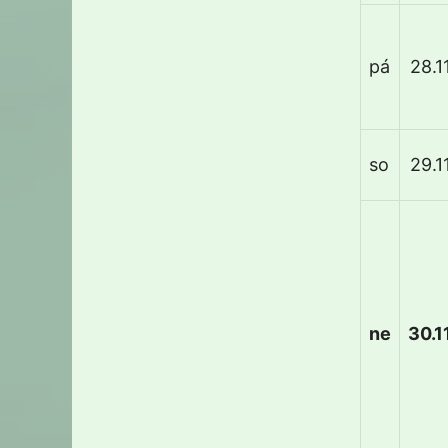
pá
28.11
so
29.11
ne
30.11