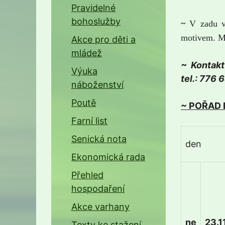
Pravidelné
bohoslužby
~
V zadu v 
motivem. Mů
Akce pro děti a
mládež
~ Kontakt 
Výuka
tel.: 776 
náboženství
Poutě
~ POŘAD
Farní list
Senická nota
den
Ekonomická rada
Přehled
hospodaření
Akce varhany
ne
23.11
Texty ke stažení