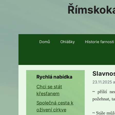
Římskoka
Domů
Ohlášky
Historie farnosti
Slavnos
Rychlá nabídka
23.11.2025
a
Chci se stát
~
příští n
křesťanem
požehnat, ta
Společná cesta k
oživení církve
~
Stále můž