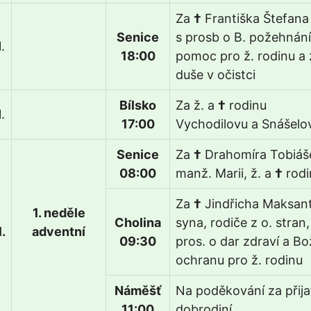
Za
†
Františka Štefana
Senice
s prosb o B. požehnání
.
18:00
pomoc pro ž. rodinu a 
duše v očistci
Bílsko
Za ž. a
†
rodinu
.
17:00
Vychodilovu a Snášelo
Senice
Za
†
Drahomíra Tobiáš
08:00
manž. Marii, ž. a
†
rodi
Za
†
Jindřicha Maksant
1. neděle
Cholina
syna, rodiče z o. stran,
.
adventní
09:30
pros. o dar zdraví a Bo
ochranu pro ž. rodinu
Náměšť
Na poděkování za přija
11:00
dobrodiní